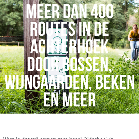
Meer dan 400
routes in de
Achterhoek
door bossen,
wijngaarden, beken
en meer